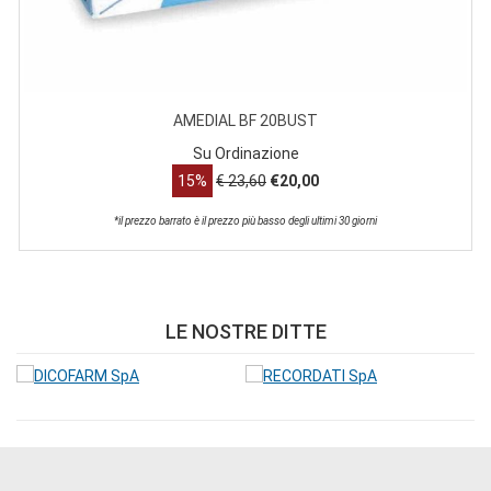
AMEDIAL BF 20BUST
AM
Su Ordinazione
S
15%
€ 23,60
€20,00
rrato è il prezzo più basso degli ultimi 30 giorni
LE NOSTRE DITTE