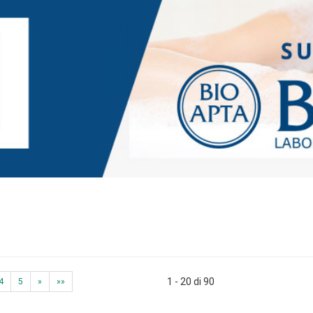
1 - 20 di 90
4
5
»
»»