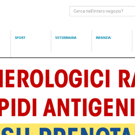
Cerca
Prodotto
SPORT
VETERINARIA
INFANZIA