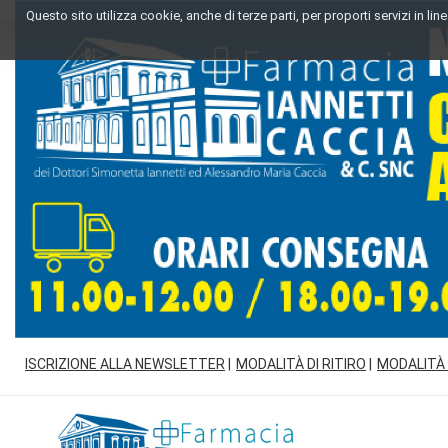
Passa
Questo sito utilizza cookie, anche di terze parti, per proporti servizi in l
al
contenuto
principale
ISCRIZIONE ALLA NEWSLETTER
MODALITÀ DI RITIRO
MODALITÀ
Farmacia
Iannetti