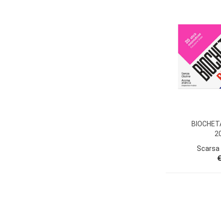
BIOCHET
2
Scarsa 
€