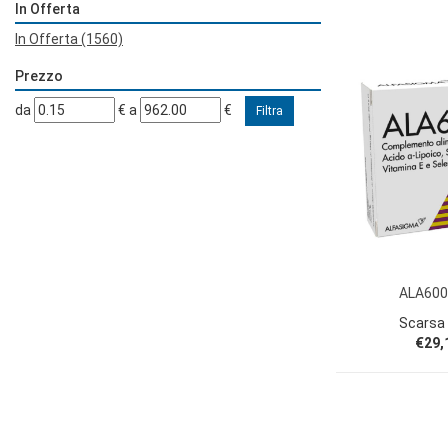
In Offerta
In Offerta
(1560)
Prezzo
filtra
filtra
da
€
a
€
da
a
ALA600
Scarsa 
€29,