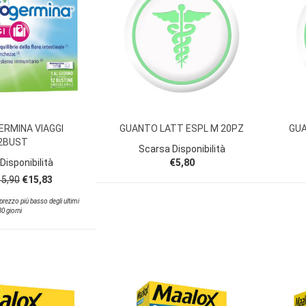
RMINA VIAGGI
GUANTO LATT ESPL M 20PZ
GUA
2BUST
Scarsa Disponibilità
Disponibilità
€5,80
15,90
€15,83
l prezzo più basso degli ultimi
30 giorni