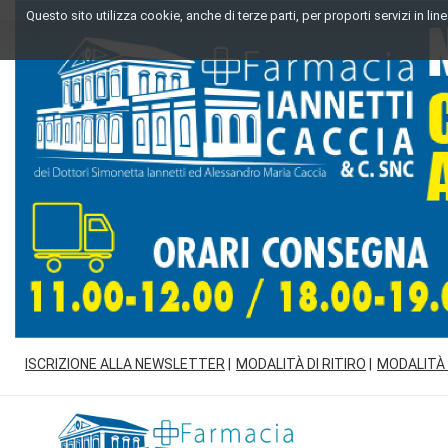
Passa
Questo sito utilizza cookie, anche di terze parti, per proporti servizi in l
al
contenuto
principale
ISCRIZIONE ALLA NEWSLETTER
MODALITÀ DI RITIRO
MODALITÀ
Farmacia
Iannetti