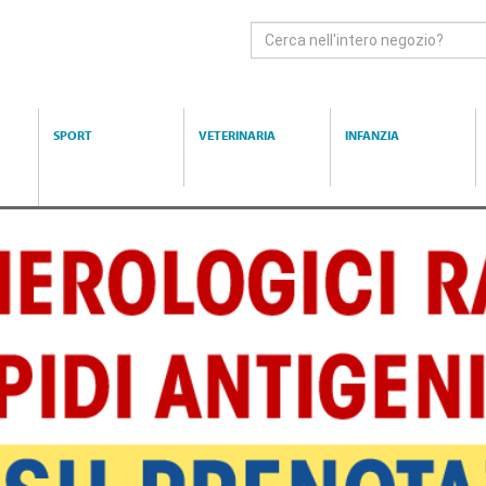
Cerca
Prodotto
SPORT
VETERINARIA
INFANZIA