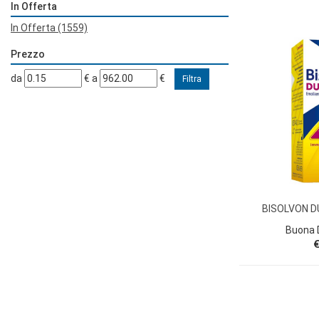
In Offerta
In Offerta
(1559)
Prezzo
filtra
filtra
da
€
a
€
da
a
BISOLVON D
Buona D
€