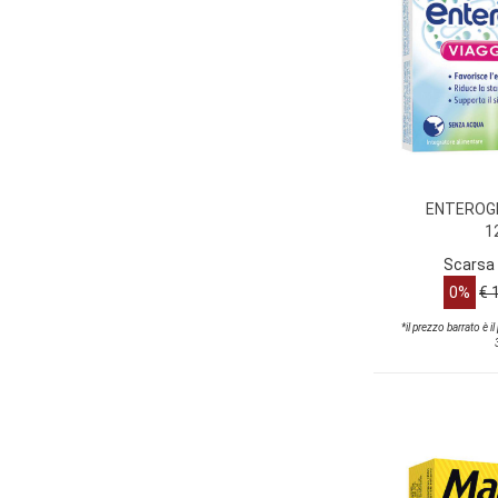
ENTEROGE
1
Scarsa 
0%
€ 
*il prezzo barrato è i