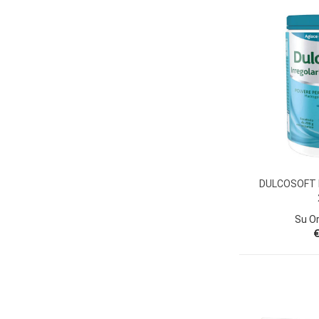
DULCOSOFT 
Su O
€