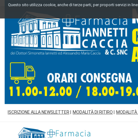
Passa
Questo sito utilizza cookie, anche di terze parti, per proporti servizi in l
al
contenuto
principale
ISCRIZIONE ALLA NEWSLETTER
MODALITÀ DI RITIRO
MODALITÀ
Farmacia
Iannetti