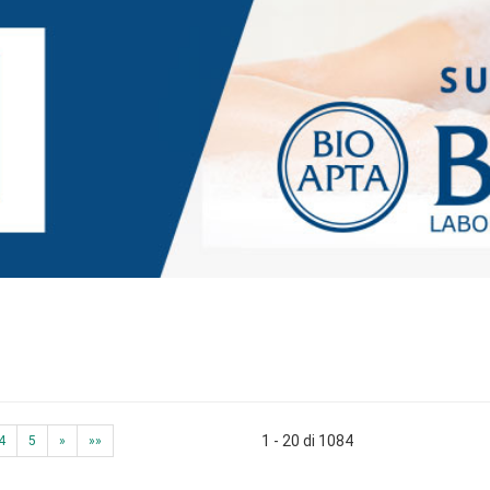
1 - 20 di 1084
4
5
»
»»