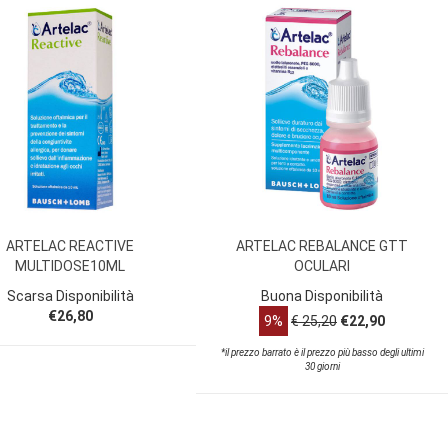
ARTELAC REACTIVE
ARTELAC REBALANCE GTT
MULTIDOSE10ML
OCULARI
Scarsa Disponibilità
Buona Disponibilità
€26,80
9%
€ 25,20
€22,90
*il prezzo barrato è il prezzo più basso degli ultimi
30 giorni