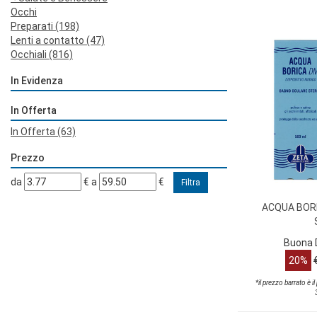
Occhi
Preparati
(198)
Lenti a contatto
(47)
Occhiali
(816)
In Evidenza
In Offerta
In Offerta
(63)
Prezzo
filtra
filtra
da
€
a
€
da
a
ACQUA BOR
Buona D
20%
*il prezzo barrato è i