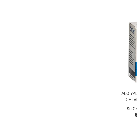
ALO YA
OFTA
Su O
€