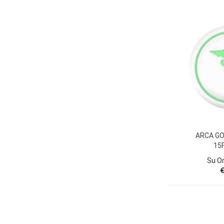
ARCA GO
15
Su O
€