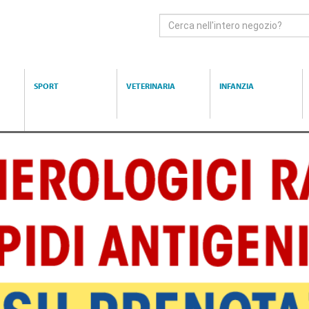
Cerca
Prodotto
SPORT
VETERINARIA
INFANZIA