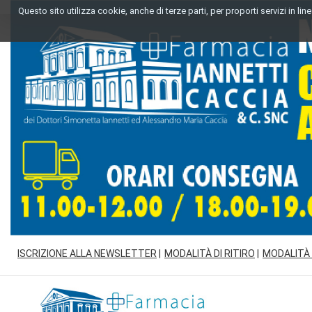
Passa
Questo sito utilizza cookie, anche di terze parti, per proporti servizi in l
al
contenuto
principale
ISCRIZIONE ALLA NEWSLETTER
MODALITÀ DI RITIRO
MODALITÀ
Farmacia
Iannetti