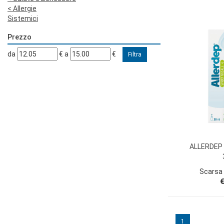
<
Allergie
Sistemici
Prezzo
filtra
filtra
da
€
a
€
da
a
ALLERDEP
Scarsa 
€
1