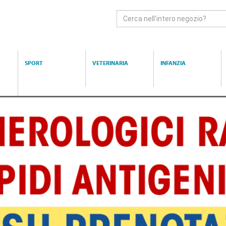
Cerca
Prodotto
SPORT
VETERINARIA
INFANZIA