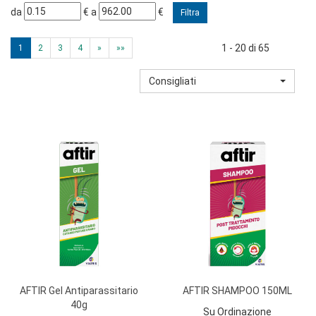
filtra
filtra
da
€
a
€
da
a
1 - 20 di 65
1
2
3
4
»
»»
Consigliati
AFTIR Gel Antiparassitario
AFTIR SHAMPOO 150ML
40g
Su Ordinazione