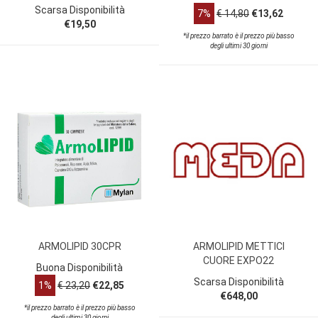
Scarsa Disponibilità
7%
€ 14,80
€13,62
€19,50
*il prezzo barrato è il prezzo più basso
degli ultimi 30 giorni
ARMOLIPID 30CPR
ARMOLIPID METTICI
CUORE EXPO22
Buona Disponibilità
Scarsa Disponibilità
1%
€ 23,20
€22,85
€648,00
*il prezzo barrato è il prezzo più basso
degli ultimi 30 giorni