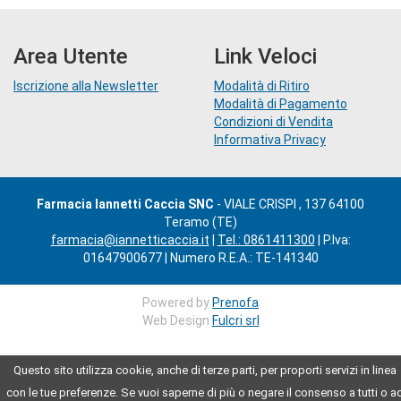
Area Utente
Link Veloci
Iscrizione alla Newsletter
Modalità di Ritiro
Modalità di Pagamento
Condizioni di Vendita
Informativa Privacy
Farmacia Iannetti Caccia SNC
- VIALE CRISPI , 137 64100
Teramo (TE)
farmacia@iannetticaccia.it
|
Tel.: 0861411300
| P.Iva:
01647900677 | Numero R.E.A.: TE-141340
Powered by
Prenofa
Web Design
Fulcri srl
Questo sito utilizza cookie, anche di terze parti, per proporti servizi in linea
con le tue preferenze. Se vuoi saperne di più o negare il consenso a tutti o a