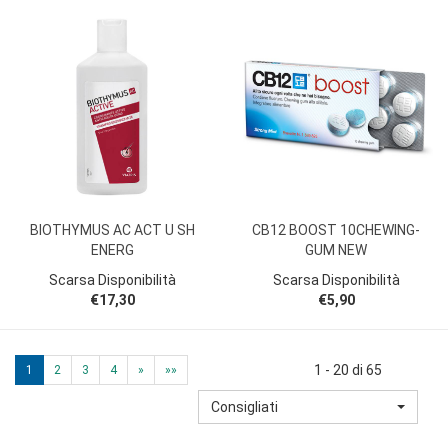
BIOTHYMUS AC ACT U SH
CB12 BOOST 10CHEWING-
ENERG
GUM NEW
Scarsa Disponibilità
Scarsa Disponibilità
€17,30
€5,90
1 - 20 di 65
1
2
3
4
»
»»
Consigliati