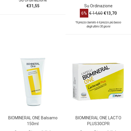
€31,55
Su Ordinazione
6%
€ 14,60
€13,70
*il prezzo barrato è il prezzo più basso
degli ultimi 30 giorni
BIOMINERAL ONE Balsamo
BIOMINERAL ONE LACTO
150ml
PLUS30CPR