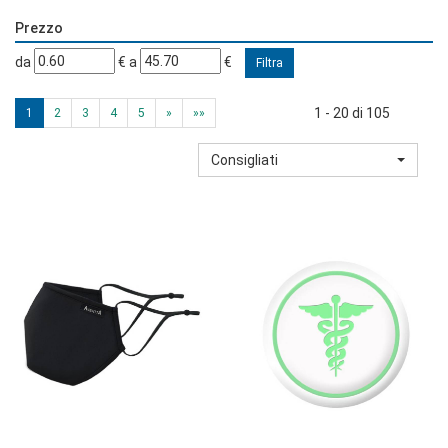
Prezzo
filtra
filtra
da
€
a
€
da
a
1 - 20 di 105
1
2
3
4
5
»
»»
Consigliati