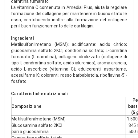
carnitina fumarato.
La vitamina C contenuta in Amedial Plus, aiuta la regolare
formazione del collagene per mantenere in buono stato le
ossa, contribuendo inoltre alla formazione del collagene
per il buon funzionamento delle cartilagini.
Ingredienti
Metilsulfonilmetano (MSM); acidificante: acido citrico;
glucosamina solfato 2KCl, condroitina solfato; L-carnitina
fumarato (L-carnitina), collagene idrolizzato (collagene di
tipo II, condroitina solfato, acido ialuronico), aroma arancia,
acido L-ascorbico (vitamina C); edulcoranti: aspartame,
acesulfame K; coloranti; rosso barbabietola, riboflavina-5'-
fosfato.
Caratteristiche nutrizionali
Pe
Composizione
bust
(5 
Metilsulfonilmetano (MSM)
1.50
Glucosamina solfato 2KCl
845
pari a glucosamina
500
Condroitina solfato totale