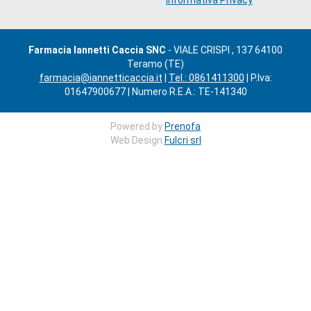
Farmacia Iannetti Caccia SNC
- VIALE CRISPI , 137 64100
Teramo (TE)
farmacia@iannetticaccia.it
|
Tel.: 0861411300
| P.Iva:
01647900677 | Numero R.E.A.: TE-141340
Powered by
Prenofa
Web Design
Fulcri srl