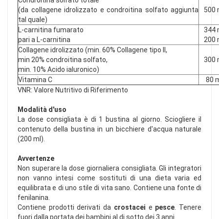
(da collagene idrolizzato e condroitina solfato aggiunta
500
tal quale)
L-carnitina fumarato
344
pari a L-carnitina
200
Collagene idrolizzato (min. 60% Collagene tipo II,
min 20% condroitina solfato,
300
min. 10% Acido ialuronico)
Vitamina C
80 
VNR: Valore Nutritivo di Riferimento
Modalità d'uso
La dose consigliata è di 1 bustina al giorno. Sciogliere il
contenuto della bustina in un bicchiere d'acqua naturale
(200 ml).
Avvertenze
Non superare la dose giornaliera consigliata. Gli integratori
non vanno intesi come sostituti di una dieta varia ed
equilibrata e di uno stile di vita sano. Contiene una fonte di
fenilanina.
Contiene prodotti derivati da
crostacei
e
pesce
. Tenere
fuori dalla portata dei bambini al di sotto dei 3 anni.