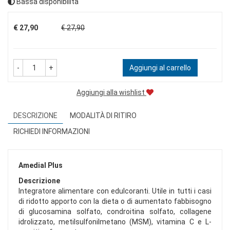
Bassa disponibilità
Prezzo
€ 27,90
€ 27,90
-
+
Aggiungi al carrello
Aggiungi alla wishlist
DESCRIZIONE
MODALITÀ DI RITIRO
RICHIEDI INFORMAZIONI
Amedial Plus
Descrizione
Integratore alimentare con edulcoranti. Utile in tutti i casi
di ridotto apporto con la dieta o di aumentato fabbisogno
di glucosamina solfato, condroitina solfato, collagene
idrolizzato, metilsulfonilmetano (MSM), vitamina C e L-