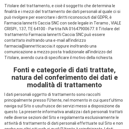
Titolare del trattamento, e cioè il soggetto che determina le
finalità e i mezzi del trattamento dei dati personali al quale ci si
può rivolgere per esercitare i diritti riconosciuti dal GDPR, è
Farmacia Iannetti Caccia SNC con sede legale in Teramo , VIALE
CRISPI , 137, TE 64100 - Partita IVA 01647900677. Il Titolare del
trattamento Farmacia Iannetti Caccia SNC può essere
contattato inoltrando una e-mail all’indirizzo
farmacia@iannetticaccia.it oppure inoltrando una
comunicazione a mezzo posta tradizionale all’indirizzo del
Titolare, avendo cura di specificare il motivo della richiesta.
Fonti e categorie di dati trattate,
natura del conferimento dei dati e
modalità di trattamento
I dati personali oggetto di trattamento sono raccolti
principalmente presso l’Utente, nel momento in cui quest’ultimo
naviga sul Sito o usufruisce dei servizi messi a disposizione da
questo. La presente informativa analizza i dati personali trattati
nelle diverse sezioni del Sito e regolamenta esclusivamente le
attività di trattamento di dati personali effettuate sul Sito e non
anche per altri siti web ai quali l’Utente è reindirizzato. I dati