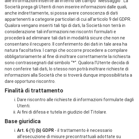
alle informazioni inserite all’interno del campo “Messaggio”. La
Società prega gli Utenti di non inserire informazioni dalle quali,
anche indirettamente, si possa avere conoscenza di dati
appartenenti a categorie particolari di cui all’articolo 9 del GDPR.
Qualora vengano inseriti tali tipi di dati, la Società non terrà in
considerazione tali informazioni nei riscontri formulati e
procederà ad eliminare tali dati in modalità sicure che non ne
consentano il recupero. Il conferimento dei dati in tale area ha
natura facoltativa. I campi che occorre procedere a compilare
obbligatoriamente al fine di inoltrare correttamente la richiesta
sono contrassegnati dal simbolo “*”. Qualora l’Utente decida di
non conferire tali dati, lo stesso non potrà inoltrare richieste di
informazioni alla Società che si troverà dunque impossibilitata a
dare opportuno riscontro.
Finalità di trattamento
Dare riscontro alle richieste di informazioni formulate dagli
Utenti.
Ai fini di difesa e tutela in giudizio del Titolare.
Base giuridica
Art. 6 (1) (b) GDPR
- il trattamento è necessario
all'esecuzione di misure precontrattuali adottate su