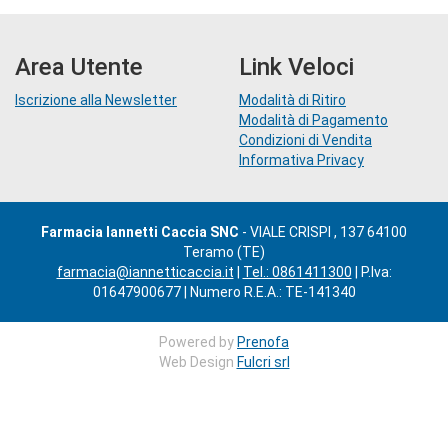
Area Utente
Link Veloci
Iscrizione alla Newsletter
Modalità di Ritiro
Modalità di Pagamento
Condizioni di Vendita
Informativa Privacy
Farmacia Iannetti Caccia SNC
- VIALE CRISPI , 137 64100
Teramo (TE)
farmacia@iannetticaccia.it
|
Tel.: 0861411300
| P.Iva:
01647900677 | Numero R.E.A.: TE-141340
Powered by
Prenofa
Web Design
Fulcri srl