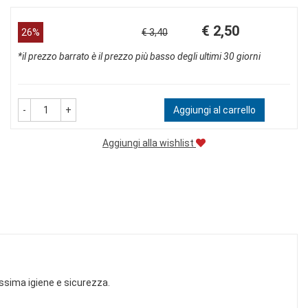
Prezzo
Sconto
€ 2,50
26%
€ 3,40
scontato
del
*il prezzo barrato è il prezzo più basso degli ultimi 30 giorni
-
+
Aggiungi al carrello
Aggiungi alla wishlist
ssima igiene e sicurezza.