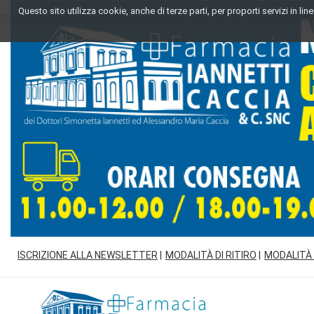
Passa
Questo sito utilizza cookie, anche di terze parti, per proporti servizi in l
al
contenuto
principale
ISCRIZIONE ALLA NEWSLETTER
MODALITÀ DI RITIRO
MODALITÀ
Farmacia
Iannetti