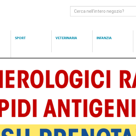
Cerca
Prodotto
SPORT
VETERINARIA
INFANZIA