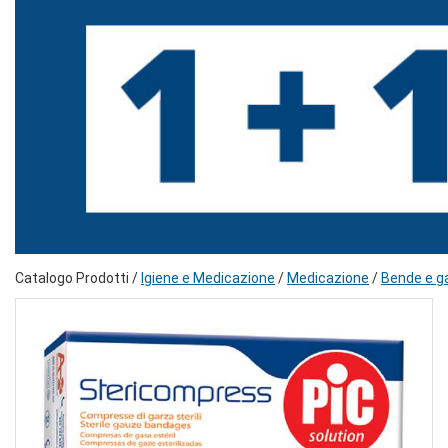
Catalogo Prodotti /
Igiene e Medicazione
/
Medicazione
/
Bende e g