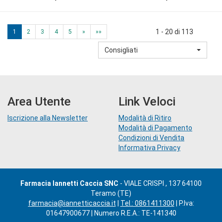
1 - 20 di 113
1
2
3
4
5
»
»»
Consigliati
Area Utente
Link Veloci
Iscrizione alla Newsletter
Modalità di Ritiro
Modalità di Pagamento
Condizioni di Vendita
Informativa Privacy
Farmacia Iannetti Caccia SNC
- VIALE CRISPI , 137 64100
Teramo (TE)
farmacia@iannetticaccia.it
|
Tel.: 0861411300
| P.Iva:
01647900677 | Numero R.E.A.: TE-141340