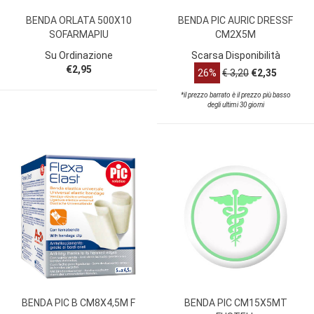
BENDA ORLATA 500X10
BENDA PIC AURIC DRESSF
SOFARMAPIU
CM2X5M
Su Ordinazione
Scarsa Disponibilità
€2,95
26%
€ 3,20
€2,35
*il prezzo barrato è il prezzo più basso
degli ultimi 30 giorni
BENDA PIC B CM8X4,5M F
BENDA PIC CM15X5MT