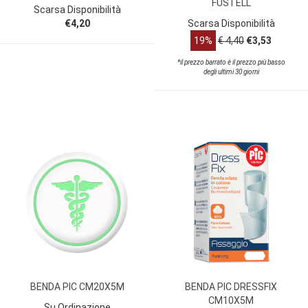
FUSTELL
Scarsa Disponibilità
€4,20
Scarsa Disponibilità
19%
€ 4,40
€3,53
*il prezzo barrato è il prezzo più basso
degli ultimi 30 giorni
BENDA PIC CM20X5M
BENDA PIC DRESSFIX
CM10X5M
Su Ordinazione