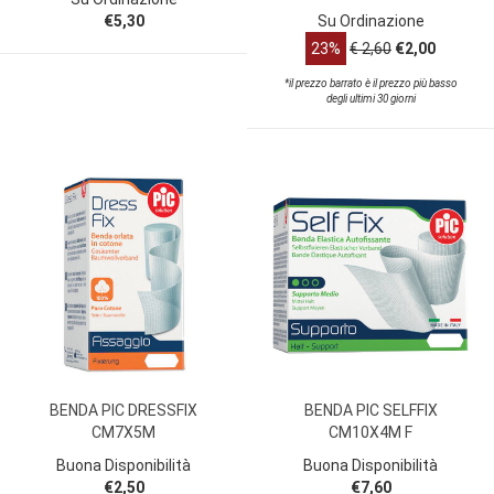
€5,30
Su Ordinazione
23%
€ 2,60
€2,00
*il prezzo barrato è il prezzo più basso
degli ultimi 30 giorni
BENDA PIC DRESSFIX
BENDA PIC SELFFIX
CM7X5M
CM10X4M F
Buona Disponibilità
Buona Disponibilità
€2,50
€7,60