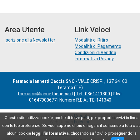
Area Utente
Link Veloci
Iscrizione alla Newsletter
Modalità di Ritiro
Modalità di Pagamento
Condizioni di Vendita
Informativa Privacy
Farmacia Iannetti Caccia SNC
- VIALE CRISPI , 137 64100
Teramo (TE)
farmacia@iannetticaccia.it
|
Tel.: 0861411300
| P.Iva:
01647900677 | Numero R.E.A.: TE-141340
Powered by
Prenofa
Questo sito utilizza cookie, anche di terze parti, per proporti servizi in linea
Web Design
Fulcri srl
con le tue preferenze. Se vuoi saperne di più o negare il consenso a tutti o a
alcuni cookie
leggi l'informativa
. Cliccando su "OK" o proseguendo la