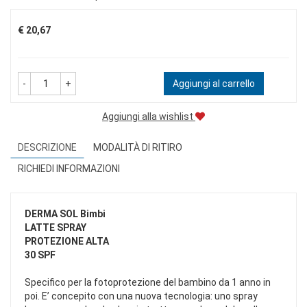
Prezzo
€ 20,67
-
+
Aggiungi al carrello
Aggiungi alla wishlist
DESCRIZIONE
MODALITÀ DI RITIRO
RICHIEDI INFORMAZIONI
DERMA SOL
Bimbi
LATTE SPRAY
PROTEZIONE ALTA
30 SPF
Specifico per la fotoprotezione del bambino da 1 anno in
poi. E’ concepito con una nuova tecnologia: uno spray