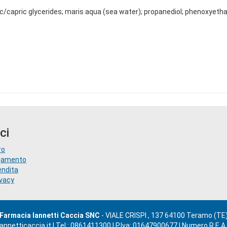
ic/capric glycerides; maris aqua (sea water); propanediol; phenoxyethan
ci
ro
agamento
endita
ivacy
Farmacia Iannetti Caccia SNC
- VIALE CRISPI , 137 64100 Teramo (TE
nnetticaccia.it
|
Tel.: 0861411300
| P.Iva: 01647900677 | Numero R.E.A