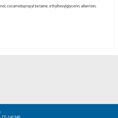
ol; cocamidopropyl betaine; ethylhexylglycerin; allantoin;
)
.: TE-141340