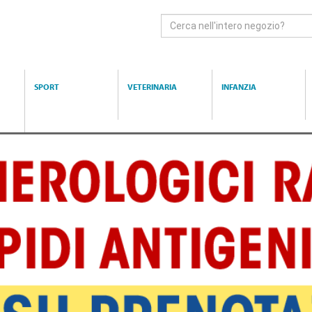
Cerca
Prodotto
SPORT
VETERINARIA
INFANZIA