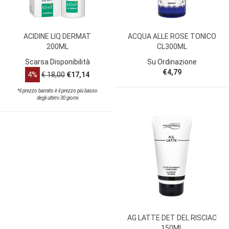
ACIDINE LIQ DERMAT
ACQUA ALLE ROSE TONICO
200ML
CL300ML
Scarsa Disponibilità
Su Ordinazione
€4,79
4%
€ 18,00
€17,14
*il prezzo barrato è il prezzo più basso
degli ultimi 30 giorni
AG LATTE DET DEL RISCIAC
150ML