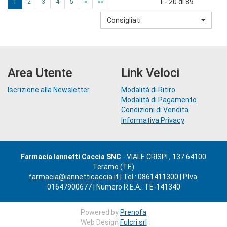
1 - 20 di 89
1
2
3
4
5
»
»»
Consigliati
Area Utente
Link Veloci
Iscrizione alla Newsletter
Modalità di Ritiro
Modalità di Pagamento
Condizioni di Vendita
Informativa Privacy
Farmacia Iannetti Caccia SNC
- VIALE CRISPI , 137 64100
Teramo (TE)
farmacia@iannetticaccia.it
|
Tel.: 0861411300
| P.Iva:
01647900677 | Numero R.E.A.: TE-141340
Powered by
Prenofa
Web Design
Fulcri srl