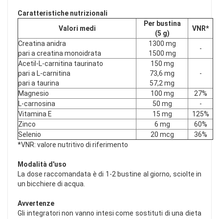
Caratteristiche nutrizionali
Per bustina
Valori medi
VNR*
(5 g)
Creatina anidra
1300 mg
-
pari a creatina monoidrata
1500 mg
Acetil-L-carnitina taurinato
150 mg
pari a L-carnitina
73,6 mg
-
pari a taurina
57,2 mg
Magnesio
100 mg
27%
L-carnosina
50 mg
-
Vitamina E
15 mg
125%
Zinco
6 mg
60%
Selenio
20 mcg
36%
*VNR: valore nutritivo di riferimento
Modalità d'uso
La dose raccomandata è di 1-2 bustine al giorno, sciolte in
un bicchiere di acqua.
Avvertenze
Gli integratori non vanno intesi come sostituti di una dieta