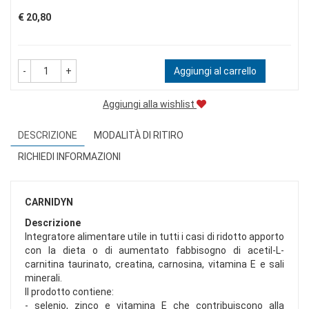
Prezzo
€ 20,80
-
+
Aggiungi al carrello
Aggiungi alla wishlist
DESCRIZIONE
MODALITÀ DI RITIRO
RICHIEDI INFORMAZIONI
CARNIDYN
Descrizione
Integratore alimentare utile in tutti i casi di ridotto apporto
con la dieta o di aumentato fabbisogno di acetil-L-
carnitina taurinato, creatina, carnosina, vitamina E e sali
minerali.
Il prodotto contiene:
- selenio, zinco e vitamina E che contribuiscono alla