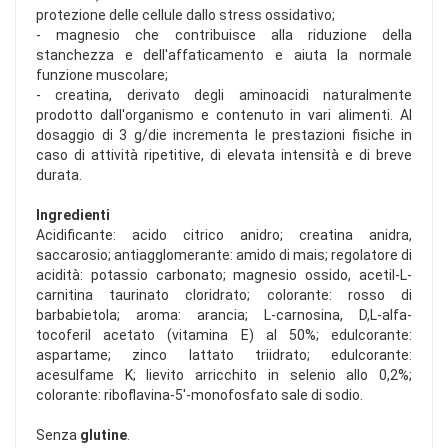
protezione delle cellule dallo stress ossidativo;
- magnesio che contribuisce alla riduzione della
stanchezza e dell'affaticamento e aiuta la normale
funzione muscolare;
- creatina, derivato degli aminoacidi naturalmente
prodotto dall'organismo e contenuto in vari alimenti. Al
dosaggio di 3 g/die incrementa le prestazioni fisiche in
caso di attività ripetitive, di elevata intensità e di breve
durata.
Ingredienti
Acidificante: acido citrico anidro; creatina anidra,
saccarosio; antiagglomerante: amido di mais; regolatore di
acidità: potassio carbonato; magnesio ossido, acetil-L-
carnitina taurinato cloridrato; colorante: rosso di
barbabietola; aroma: arancia; L-carnosina, D,L-alfa-
tocoferil acetato (vitamina E) al 50%; edulcorante:
aspartame; zinco lattato triidrato; edulcorante:
acesulfame K; lievito arricchito in selenio allo 0,2%;
colorante: riboflavina-5'-monofosfato sale di sodio.
Senza
glutine
.