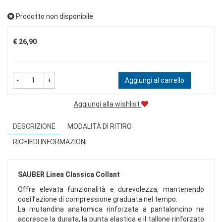
Prodotto non disponibile
Prezzo
€ 26,90
-
+
Aggiungi al carrello
Aggiungi alla wishlist
DESCRIZIONE
MODALITÀ DI RITIRO
RICHIEDI INFORMAZIONI
SAUBER Linea Classica Collant
Offre elevata funzionalità e durevolezza, mantenendo
così l’azione di compressione graduata nel tempo.
La mutandina anatomica rinforzata a pantaloncino ne
accresce la durata, la punta elastica e il tallone rinforzato