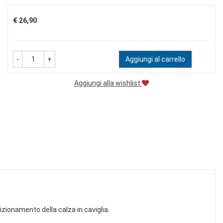
Prezzo
€ 26,90
-
+
Aggiungi al carrello
Aggiungi alla wishlist
zionamento della calza in caviglia.