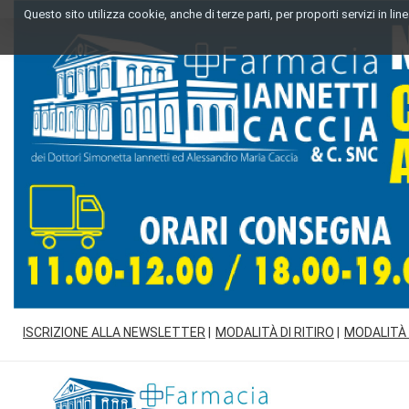
Passa
Questo sito utilizza cookie, anche di terze parti, per proporti servizi in l
al
contenuto
principale
ISCRIZIONE ALLA NEWSLETTER
MODALITÀ DI RITIRO
MODALITÀ
Farmacia
Iannetti