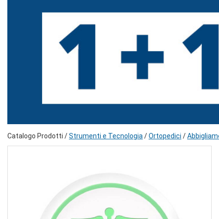
Catalogo Prodotti /
Strumenti e Tecnologia
/
Ortopedici
/
Abbigliam