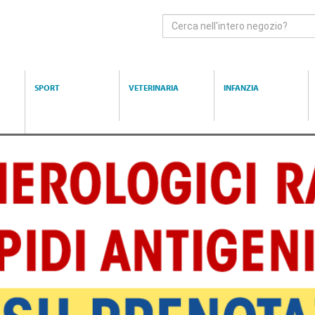
Cerca
Prodotto
SPORT
VETERINARIA
INFANZIA