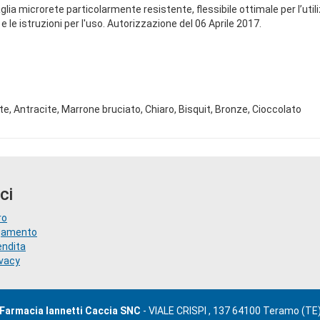
lia microrete particolarmente resistente, flessibile ottimale per l’util
le istruzioni per l'uso. Autorizzazione del 06 Aprile 2017.
otte, Antracite, Marrone bruciato, Chiaro, Bisquit, Bronze, Cioccolato
ci
ro
agamento
endita
ivacy
Farmacia Iannetti Caccia SNC
- VIALE CRISPI , 137 64100 Teramo (TE