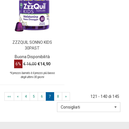
ZZZQUIL SONNO KIDS
30PAST
Buona Disponibilità
6%
€ 16,00
€14,90
*il prezzo barrato è il prezzo più basso
degli ultimi 30 giorni
121 - 140 di 145
««
«
4
5
6
7
8
»
Consigliati