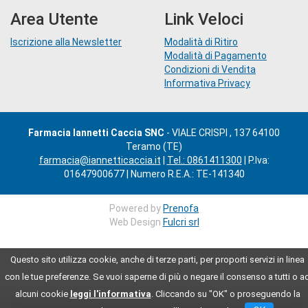
Area Utente
Link Veloci
Iscrizione alla Newsletter
Modalità di Ritiro
Modalità di Pagamento
Condizioni di Vendita
Informativa Privacy
Farmacia Iannetti Caccia SNC
- VIALE CRISPI , 137 64100
Teramo (TE)
farmacia@iannetticaccia.it
|
Tel.: 0861411300
| P.Iva:
01647900677 | Numero R.E.A.: TE-141340
Powered by
Prenofa
Web Design
Fulcri srl
Questo sito utilizza cookie, anche di terze parti, per proporti servizi in linea
con le tue preferenze. Se vuoi saperne di più o negare il consenso a tutti o a
alcuni cookie
leggi l'informativa
. Cliccando su "OK" o proseguendo la