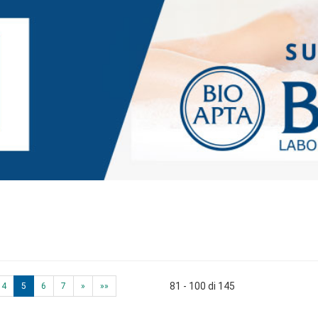
81 - 100 di 145
4
5
6
7
»
»»