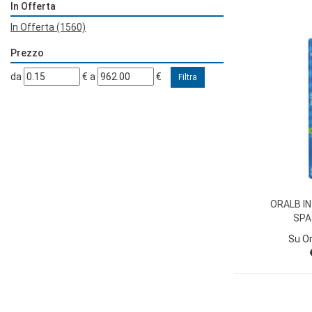
In Offerta
In Offerta
(1560)
Prezzo
filtra
filtra
da
€
a
€
da
a
ORALB I
SPA
Su O