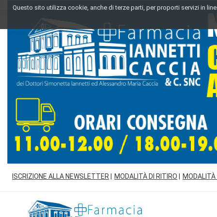
Passa
Questo sito utilizza cookie, anche di terze parti, per proporti servizi in l
al
contenuto
principale
ISCRIZIONE ALLA NEWSLETTER
MODALITÀ DI RITIRO
MODALITÀ
Farmacia
Iannetti