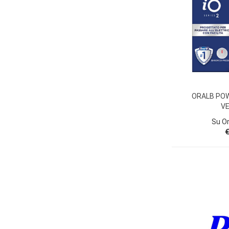
ORALB POW
V
Su O
€