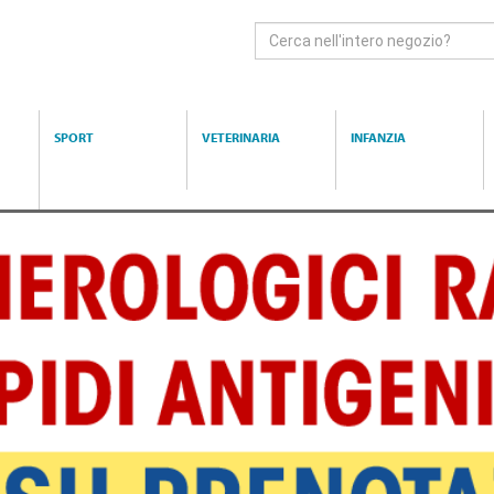
Cerca
Prodotto
SPORT
VETERINARIA
INFANZIA