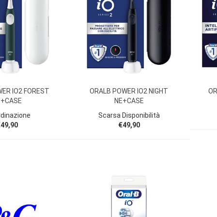
ER IO2 FOREST
ORALB POWER IO2 NIGHT
OR
E+CASE
NE+CASE
rdinazione
Scarsa Disponibilità
49,90
€49,90