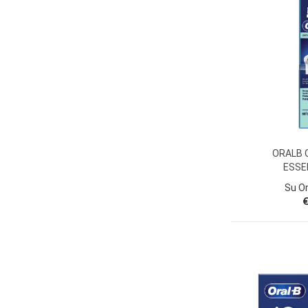
ORALB 
ESSE
Su O
€