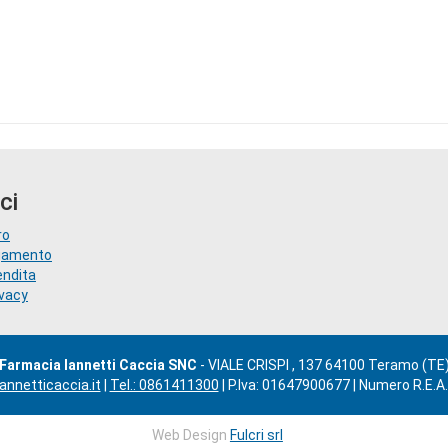
ci
ro
agamento
endita
ivacy
Farmacia Iannetti Caccia SNC
- VIALE CRISPI , 137 64100 Teramo (TE
nnetticaccia.it
|
Tel.: 0861411300
| P.Iva: 01647900677 | Numero R.E.A
Web Design
Fulcri srl