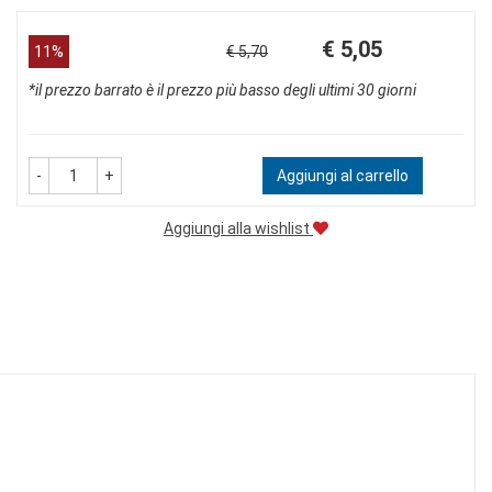
Prezzo
Sconto
€ 5,05
11%
€ 5,70
scontato
del
*il prezzo barrato è il prezzo più basso degli ultimi 30 giorni
-
+
Aggiungi al carrello
Aggiungi alla wishlist