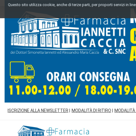
Passa
Questo sito utilizza cookie, anche di terze parti, per proporti servizi in l
al
contenuto
principale
ISCRIZIONE ALLA NEWSLETTER
MODALITÀ DI RITIRO
MODALITÀ
Farmacia
Iannetti