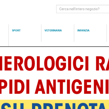
Cerca
Prodotto
SPORT
VETERINARIA
INFANZIA