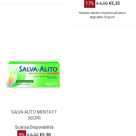
17%
€ 6,50
€5,35
*il prezzo barrato è il prezzo più basso
degli ultimi 30 giorni
SALVA ALITO MENTA FT
30CPR
Scarsa Disponibilità
9%
€ 6,50
€5,90