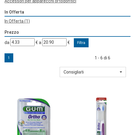
Accessori per apparecchi ortodontici
In Offerta
In Offerta
(1)
Prezzo
filtra
filtra
da
€
a
€
da
a
1 - 6 di 6
1
Consigliati