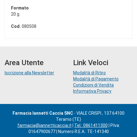
Formato
20 g.
Cod.
080508
Area Utente
Link Veloci
Iscrizione alla Newsletter
Modalità di Ritiro
Modalità di Pagamento
Condizioni di Vendita
Informativa Privacy
Farmacia Iannetti Caccia SNC
- VIALE CRISPI , 137 64100
Teramo (TE)
farmacia@iannetticaccia.it
|
Tel.: 0861411300
| P.Iva:
01647900677 | Numero R.E.A.: TE-141340