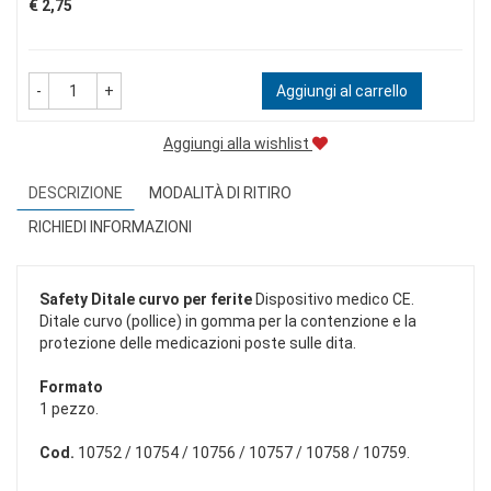
Prezzo
€ 2,75
-
+
Aggiungi al carrello
Aggiungi alla wishlist
DESCRIZIONE
MODALITÀ DI RITIRO
RICHIEDI INFORMAZIONI
Safety Ditale curvo per ferite
Dispositivo medico CE.
Ditale curvo (pollice) in gomma per la contenzione e la
protezione delle medicazioni poste sulle dita.
Formato
1 pezzo.
Cod.
10752 / 10754 / 10756 / 10757 / 10758 / 10759.