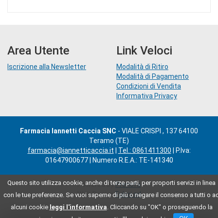
Area Utente
Link Veloci
Iscrizione alla Newsletter
Modalità di Ritiro
Modalità di Pagamento
Condizioni di Vendita
Informativa Privacy
Farmacia Iannetti Caccia SNC
- VIALE CRISPI , 137 64100
Teramo (TE)
farmacia@iannetticaccia.it
|
Tel.: 0861411300
| P.Iva:
01647900677 | Numero R.E.A.: TE-141340
Questo sito utilizza cookie, anche di terze parti, per proporti servizi in linea
Powered by
Prenofa
Web Design
Fulcri srl
con le tue preferenze. Se vuoi saperne di più o negare il consenso a tutti o a
alcuni cookie
leggi l'informativa
. Cliccando su "OK" o proseguendo la