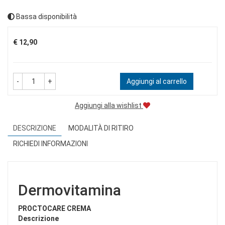
Bassa disponibilità
Prezzo
€ 12,90
-
+
Aggiungi al carrello
Aggiungi alla wishlist
DESCRIZIONE
MODALITÀ DI RITIRO
RICHIEDI INFORMAZIONI
Dermovitamina
PROCTOCARE CREMA
Descrizione