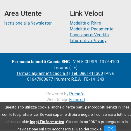
Area Utente
Link Veloci
Iscrizione alla Newsletter
Modalità di Ritiro
Modalità di Pagamento
Condizioni di Vendita
Informativa Privacy
Farmacia Iannetti Caccia SNC
- VIALE CRISPI , 137 64100
Teramo (TE)
farmacia@iannetticaccia.it
|
Tel.: 0861411300
| P.Iva:
01647900677 | Numero R.E.A.: TE-141340
Powered by
Prenofa
Web Design
Fulcri srl
Questo sito utilizza cookie, anche di terze parti, per proporti servizi in linea
con le tue preferenze. Se vuoi saperne di più o negare il consenso a tutti o a
alcuni cookie
leggi l'informativa
. Cliccando su "OK" o proseguendo la
OK
navigazione sul sito acconsenti all'uso dei cookie .