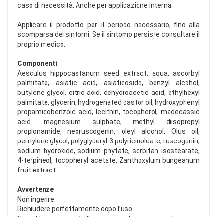
caso di necessità. Anche per applicazione interna.
Applicare il prodotto per il periodo necessario, fino alla
scomparsa dei sintomi. Se il sintomo persiste consultare il
proprio medico.
Componenti
Aesculus hippocastanum seed extract, aqua, ascorbyl
palmitate, asiatic acid, asiaticoside, benzyl alcohol,
butylene glycol, citric acid, dehydroacetic acid, ethylhexyl
palmitate, glycerin, hydrogenated castor oil, hydroxyphenyl
propamidobenzoic acid, lecithin, tocopherol, madecassic
acid, magnesium sulphate, methyl diisopropyl
propionamide, neoruscogenin, oleyl alcohol, Olus oil,
pentylene glycol, polyglyceryl-3 polyricinoleate, ruscogenin,
sodium hydroxide, sodium phytate, sorbitan isostearate,
4-terpineol, tocopheryl acetate, Zanthoxylum bungeanum
fruit extract.
Avvertenze
Non ingerire.
Richiudere perfettamente dopo l’uso.