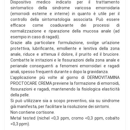
Dispositivo medico indicato per il trattamento
sintomatico della sindrome varicosa emorroidaria
(emorroidi esterne e interne) in quanto è utile per il
controllo della sintomatologia associata. Può essere
efficace come coadiuvante dei processi di
normalizzazione e riparazione della mucosa anale (ad
esempio in caso di ragadi).
Grazie alla particolare formulazione, svolge un’azione
protettiva, lubrificante, emolliente e lenitiva della zona
anale, riduce e attenua il dolore, il prurito ed il bruciore.
Combatte le irritazioni e le fissurazioni della zona anale e
perianale conseguenti a fenomeni emorroidari e ragadi
anali, spesso frequenti durante o dopo la gravidanza.
L’applicazione più volte al giorno di DERMOVITAMINA
PROCTOCARE CREMA previene la formazione di emorroidi,
fissurazioni e ragadi, mantenendo la fisiologica elasticità
della pelle.
Si può utilizzare sia a scopo preventivo, sia su sindrome
già manifesta, per facilitare la risoluzione dei sintomi.
Non contiene cortisone.
Metal tested (nichel <0,3 ppm, cromo <0,3 ppm, cobalto
<0,3 ppm).