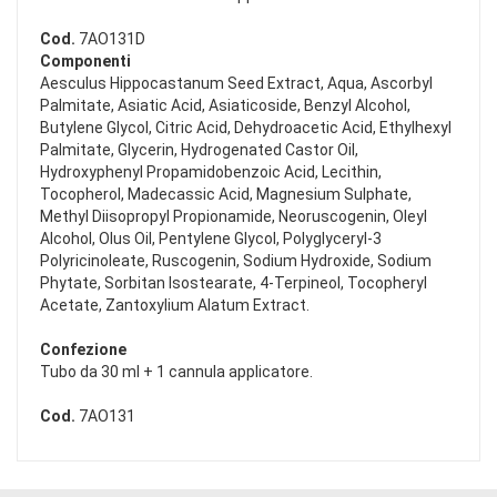
Cod.
7AO131D
Componenti
Aesculus Hippocastanum Seed Extract, Aqua, Ascorbyl
Palmitate, Asiatic Acid, Asiaticoside, Benzyl Alcohol,
Butylene Glycol, Citric Acid, Dehydroacetic Acid, Ethylhexyl
Palmitate, Glycerin, Hydrogenated Castor Oil,
Hydroxyphenyl Propamidobenzoic Acid, Lecithin,
Tocopherol, Madecassic Acid, Magnesium Sulphate,
Methyl Diisopropyl Propionamide, Neoruscogenin, Oleyl
Alcohol, Olus Oil, Pentylene Glycol, Polyglyceryl-3
Polyricinoleate, Ruscogenin, Sodium Hydroxide, Sodium
Phytate, Sorbitan Isostearate, 4-Terpineol, Tocopheryl
Acetate, Zantoxylium Alatum Extract.
Confezione
Tubo da 30 ml + 1 cannula applicatore.
Cod.
7AO131