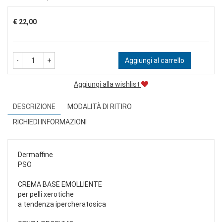
Prezzo
€ 22,00
-
+
Aggiungi al carrello
Aggiungi alla wishlist
DESCRIZIONE
MODALITÀ DI RITIRO
RICHIEDI INFORMAZIONI
Dermaffine
PSO
CREMA BASE EMOLLIENTE
per pelli xerotiche
a tendenza ipercheratosica