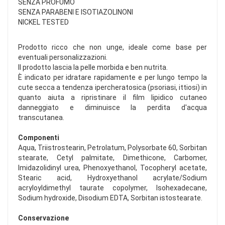
SENZA PROFUMO
SENZA PARABENI E ISOTIAZOLINONI
NICKEL TESTED
Prodotto ricco che non unge, ideale come base per
eventuali personalizzazioni.
Il prodotto lascia la pelle morbida e ben nutrita.
È indicato per idratare rapidamente e per lungo tempo la
cute secca a tendenza ipercheratosica (psoriasi, ittiosi) in
quanto aiuta a ripristinare il film lipidico cutaneo
danneggiato e diminuisce la perdita d'acqua
transcutanea.
Componenti
Aqua, Triistrostearin, Petrolatum, Polysorbate 60, Sorbitan
stearate, Cetyl palmitate, Dimethicone, Carbomer,
Imidazolidinyl urea, Phenoxyethanol, Tocopheryl acetate,
Stearic acid, Hydroxyethanol acrylate/Sodium
acryloyldimethyl taurate copolymer, Isohexadecane,
Sodium hydroxide, Disodium EDTA, Sorbitan istostearate.
Conservazione