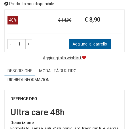
Prodotto non disponibile
Prezzo
Sconto
€ 8,90
40%
€ 14,90
scontato
del
-
+
Aggiungi al carrello
Aggiungi alla wishlist
DESCRIZIONE
MODALITÀ DI RITIRO
RICHIEDI INFORMAZIONI
DEFENCE DEO
Ultra care 48h
Descrizione
Formulato senza sali d’alluminio antitraspiranti e senza