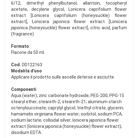
6/12, dimethyl phenylbutanol, allantoin, tocopheryl
acetate, decylene glycol, Lonicera caprifolium flower
extract [Lonicera caprifolium (honeysuckle) flower
extract], Lonicera japonica flower extract [Lonicera
japonica (honeysuckle) flower extract], citric acid, parfum
(fragrance).
Formato
Flacone da 50 ml.
Cod.
DD122163
Modalità d'uso
Applicare il prodotto sulle ascelle deterse e asciutte.
Componenti
Aqua (water); zinc carbonate hydroxide; PEG-200; PPG-15
stearyl ether; steareth-2; steareth-21; aluminum starch
octenylsuccinate; caprylyl glycol; triethyl citrate; glycerin;
hamamelis virginiana flower water; sorbitol; sodium PCA;
sodium lactate; colloidal silver; lonicera japonica flower
extract (lonicera japonica (honeysuckle) flower extract);
disodium EDTA.