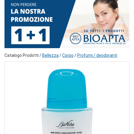
Catalogo Prodotti /
Bellezza
/
Corpo
/
Profumi / deodoranti