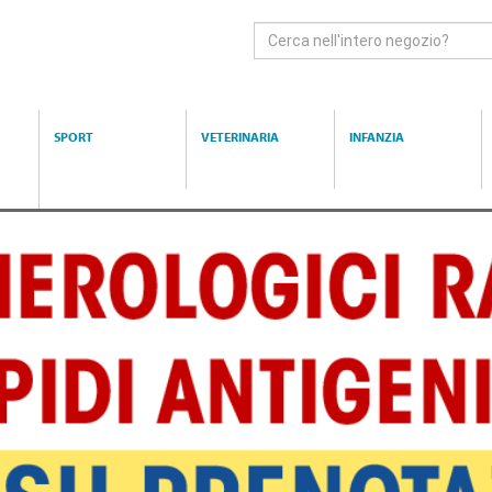
Cerca
Prodotto
SPORT
VETERINARIA
INFANZIA