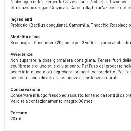
fabbisogno di tali elementi. Grazie ai suoi Probiotici, favorisce l'
eliminazione dei gas. Grazie alla Camomilla, ha un'azione emollie
Ingredienti
Probiotici (Bacillus coagulans), Camomilla, Finocchio, Rosolacci
Modalità d'uso
Si consiglia di assumere 20 gocce per 3 volte al giorno anche dil
Avvertenze
Non superare la dose giornaliera consigliata. Tenere fuori dall
equilibrata e di uno stile di vita sano.. Per l'uso del prodotto n
accertata a uno o più ingredienti presenti nel prodotto. Per l'ori
sedimenti sono dovuti alla presenza di sostanze naturali.
Conservazione
Conservare in luogo fresco ed asciutto, lontano da fonti di calore
Validità a confezionamento integro: 36 mesi.
Formato
20 ml