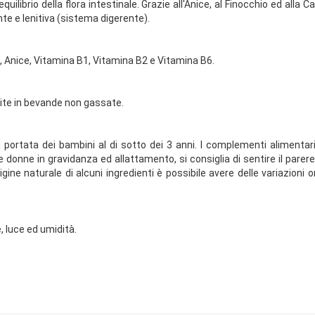
equilibrio della flora intestinale. Grazie all'Anice, al Finocchio ed all
nte e lenitiva (sistema digerente).
o, Anice, Vitamina B1, Vitamina B2 e Vitamina B6.
uite in bevande non gassate.
a portata dei bambini al di sotto dei 3 anni. I complementi alimenta
elle donne in gravidanza ed allattamento, si consiglia di sentire il pa
gine naturale di alcuni ingredienti è possibile avere delle variazioni or
, luce ed umidità.