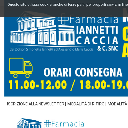
Passa
Questo sito utilizza cookie, anche di terze parti, per proporti servizi in l
al
contenuto
principale
ISCRIZIONE ALLA NEWSLETTER
MODALITÀ DI RITIRO
MODALITÀ
Farmacia
Iannetti