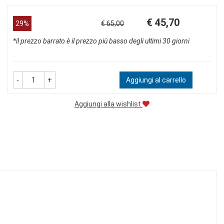
Prezzo
Sconto
€ 45,70
29%
€ 65,00
scontato
del
*il prezzo barrato è il prezzo più basso degli ultimi 30 giorni
-
+
Aggiungi al carrello
Aggiungi alla wishlist