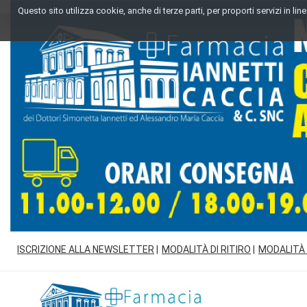
Passa
Questo sito utilizza cookie, anche di terze parti, per proporti servizi in l
al
contenuto
principale
ISCRIZIONE ALLA NEWSLETTER
MODALITÀ DI RITIRO
MODALITÀ
Farmacia
Iannetti