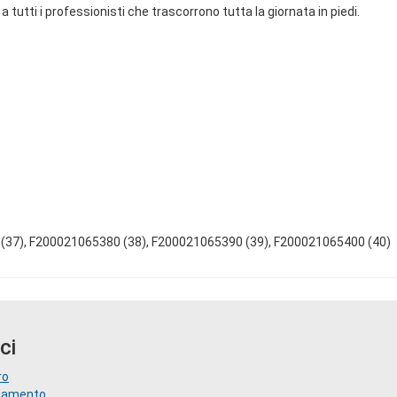
 tutti i professionisti che trascorrono tutta la giornata in piedi.
(37), F200021065380 (38), F200021065390 (39), F200021065400 (40)
ci
ro
agamento