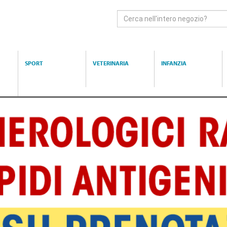
Cerca
Prodotto
SPORT
VETERINARIA
INFANZIA