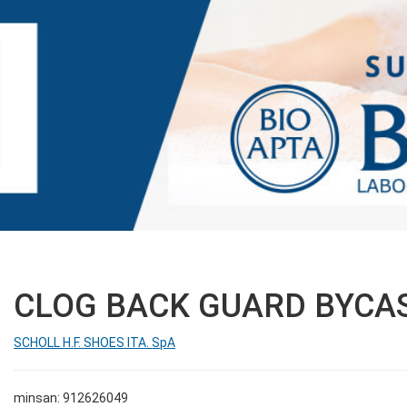
CLOG BACK GUARD BYCAS
SCHOLL H.F. SHOES ITA. SpA
minsan: 912626049