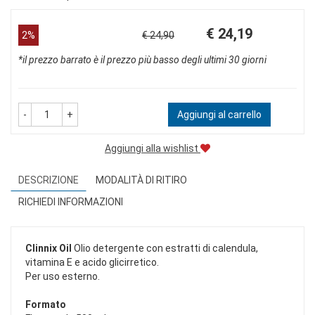
Prezzo
Sconto
€ 24,19
2%
€ 24,90
scontato
del
*il prezzo barrato è il prezzo più basso degli ultimi 30 giorni
-
+
Aggiungi al carrello
Aggiungi alla wishlist
DESCRIZIONE
MODALITÀ DI RITIRO
RICHIEDI INFORMAZIONI
Clinnix Oil
Olio detergente con estratti di calendula,
vitamina E e acido glicirretico.
Per uso esterno.
Formato