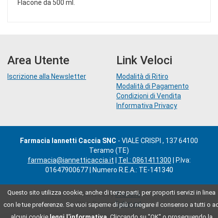
Flacone da 500 ml.
Area Utente
Link Veloci
Iscrizione alla Newsletter
Modalità di Ritiro
Modalità di Pagamento
Condizioni di Vendita
Informativa Privacy
Farmacia Iannetti Caccia SNC
- VIALE CRISPI , 137 64100
Teramo (TE)
farmacia@iannetticaccia.it
|
Tel.: 0861411300
| P.Iva:
01647900677 | Numero R.E.A.: TE-141340
Questo sito utilizza cookie, anche di terze parti, per proporti servizi in linea
Powered by
Prenofa
Web Design
Fulcri srl
con le tue preferenze. Se vuoi saperne di più o negare il consenso a tutti o a
alcuni cookie
leggi l'informativa
. Cliccando su "OK" o proseguendo la