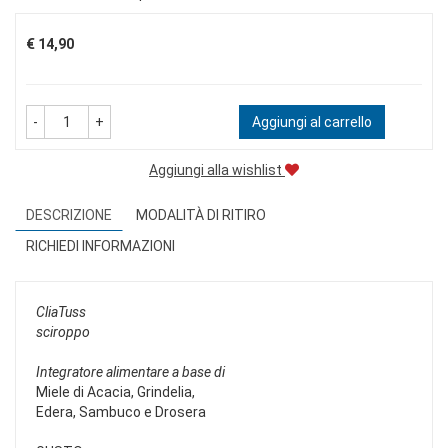
Prezzo
€ 14,90
-
+
Aggiungi al carrello
Aggiungi alla wishlist
DESCRIZIONE
MODALITÀ DI RITIRO
RICHIEDI INFORMAZIONI
CliaTuss
sciroppo
Integratore alimentare a base di
Miele di Acacia, Grindelia,
Edera, Sambuco e Drosera