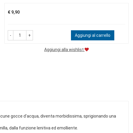
Prezzo
€ 9,90
-
+
Aggiungi al carrello
Aggiungi alla wishlist
alcune gocce d'acqua, diventa morbidissima, sprigionando una
illa, dalla funzione lenitiva ed emolliente.