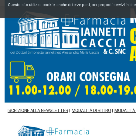
Passa
Questo sito utilizza cookie, anche di terze parti, per proporti servizi in l
al
contenuto
principale
ISCRIZIONE ALLA NEWSLETTER
MODALITÀ DI RITIRO
MODALITÀ
Farmacia
Iannetti