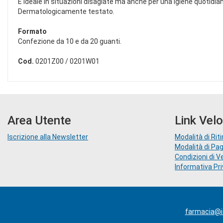
È ideale in situazioni disagiate ma anche per una igiene quotidia
Dermatologicamente testato.
Formato
Confezione da 10 e da 20 guanti.
Cod.
0201Z00 / 0201W01
Area Utente
Link Velo
Iscrizione alla Newsletter
Modalità di Riti
Modalità di P
Condizioni di V
Informativa Pr
farmacia@ia