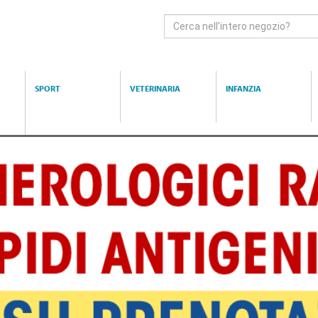
Cerca
Prodotto
SPORT
VETERINARIA
INFANZIA