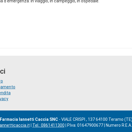
na d'emergenza: in viaggio, in campeggio, in ospedale.
ci
ro
agamento
endita
ivacy
Farmacia Iannetti Caccia SNC
- VIALE CRISPI , 137 64100 Teramo (TE
nnetticaccia.it
|
Tel.: 0861411300
| P.Iva: 01647900677 | Numero R.E.A