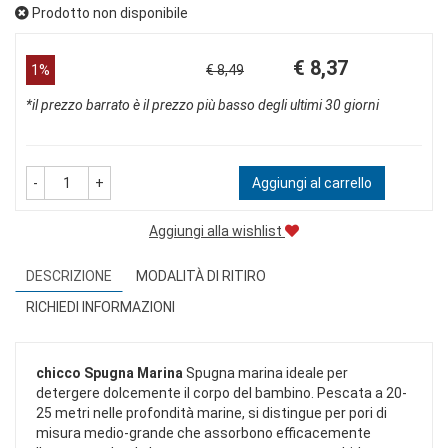
Prodotto non disponibile
Prezzo
Sconto
€ 8,37
1%
€ 8,49
scontato
del
*il prezzo barrato è il prezzo più basso degli ultimi 30 giorni
-
+
Aggiungi al carrello
Aggiungi alla wishlist
DESCRIZIONE
MODALITÀ DI RITIRO
RICHIEDI INFORMAZIONI
chicco Spugna Marina
Spugna marina ideale per
detergere dolcemente il corpo del bambino. Pescata a 20-
25 metri nelle profondità marine, si distingue per pori di
misura medio-grande che assorbono efficacemente