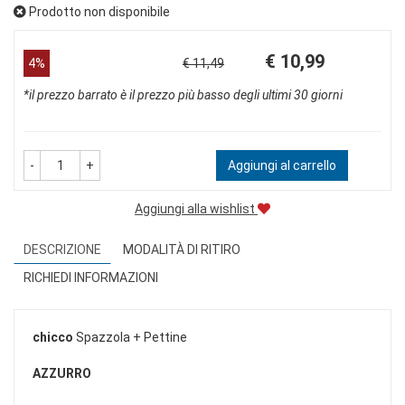
Prodotto non disponibile
Prezzo
Sconto
€ 10,99
4%
€ 11,49
scontato
del
*il prezzo barrato è il prezzo più basso degli ultimi 30 giorni
-
+
Aggiungi al carrello
Aggiungi alla wishlist
DESCRIZIONE
MODALITÀ DI RITIRO
RICHIEDI INFORMAZIONI
chicco
Spazzola + Pettine
AZZURRO