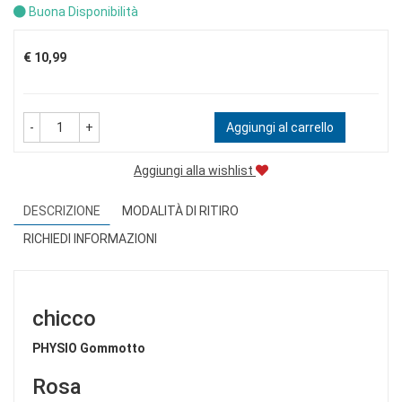
Buona Disponibilità
Prezzo
€ 10,99
-
+
Aggiungi al carrello
Aggiungi alla wishlist
DESCRIZIONE
MODALITÀ DI RITIRO
RICHIEDI INFORMAZIONI
chicco
PHYSIO Gommotto
Rosa