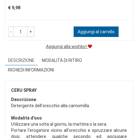
Prezzo
€ 9,98
-
+
Aggiungi al carrello
Aggiungi alla wishlist
DESCRIZIONE
MODALITÀ DI RITIRO
RICHIEDI INFORMAZIONI
CERU SPRAY
Descrizione
Detergente dell'orecchio alla camomilla.
Modalità d'uso
Utilizzare una volta al giorno, la mattina o la sera.
Portare l'erogatore vicino all'orecchio e spruzzare alcune
dosi; attendere qualche secondo ed asciugare