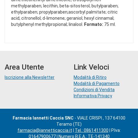
methylparaben; lecithin; beta-sitosterol; butylparaben;
ethylparaben; propylparaben;ascorbyl palmitate; citric
acid; citronellol; d-limonene; geraniol; hexyl cinnamal;
butylphenyl methylpropional; linalool.
Formato:
75 ml.
Area Utente
Link Veloci
Iscrizione alla Newsletter
Modalità di Ritiro
Modalità di Pagamento
Condizioni di Vendita
Informativa Privacy
Farmacia Iannetti Caccia SNC
- VIALE CRISPI , 137 64100
Teramo (TE)
farmacia@iannetticaccia.it
|
Tel.: 0861411300
| P.Iva:
01647900677 | Numero R.E.A.: TE-141340