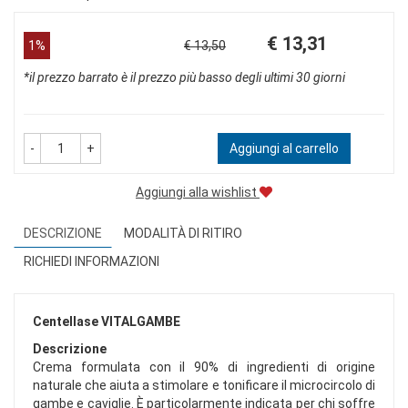
Prezzo
Sconto
€ 13,31
1%
€ 13,50
scontato
del
*il prezzo barrato è il prezzo più basso degli ultimi 30 giorni
-
+
Aggiungi al carrello
Aggiungi alla wishlist
DESCRIZIONE
MODALITÀ DI RITIRO
RICHIEDI INFORMAZIONI
Centellase VITALGAMBE
Descrizione
Crema formulata con il 90% di ingredienti di origine
naturale che aiuta a stimolare e tonificare il microcircolo di
gambe e caviglie. È particolarmente indicata per chi soffre