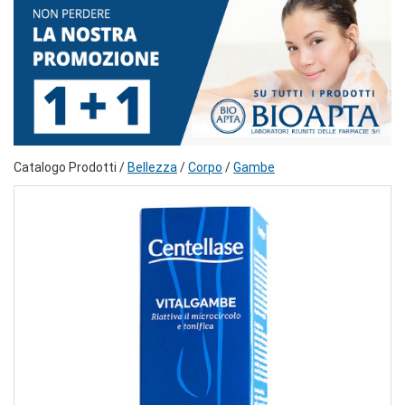
Catalogo Prodotti /
Bellezza
/
Corpo
/
Gambe