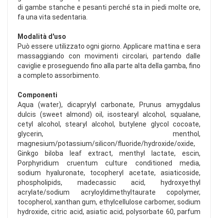
di gambe stanche e pesanti perché sta in piedi molte ore,
fa una vita sedentaria.
Modalità d'uso
Può essere utilizzato ogni giorno. Applicare mattina e sera
massaggiando con movimenti circolari, partendo dalle
caviglie e proseguendo fino alla parte alta della gamba, fino
a completo assorbimento.
Componenti
Aqua (water), dicaprylyl carbonate, Prunus amygdalus
dulcis (sweet almond) oil, isostearyl alcohol, squalane,
cetyl alcohol, stearyl alcohol, butylene glycol cocoate,
glycerin, menthol,
magnesium/potassium/silicon/fluoride/hydroxide/oxide,
Ginkgo biloba leaf extract, menthyl lactate, escin,
Porphyridium cruentum culture conditioned media,
sodium hyaluronate, tocopheryl acetate, asiaticoside,
phospholipids, madecassic acid, hydroxyethyl
acrylate/sodium acryloyldimethyltaurate copolymer,
tocopherol, xanthan gum, ethylcellulose carbomer, sodium
hydroxide, citric acid, asiatic acid, polysorbate 60, parfum