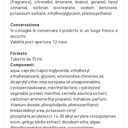
(fragrance), citronellol, limonene, linalool, geraniol, hexyl
cinnamal, sorbitan isostearate, sodium benzoate,
potassium sorbate, ethylhexylglycerin, phenoxyethanol.
Conservazione
Si consiglia di conservare il prodotto in un luogo fresco e
asciutto.
Validità post-apertura: 12 mesi.
Formato
Tubetto da 75 ml.
Componenti:
aqua; caprylic/caprictrig|yceride; ethylhexyl
ethylhexanoate; glycerin; simmondsia chinensis oil;
dicaprylyl ether olea europaea oil unsaponiriables;
cyclopentasiloxane; menthyl lactate; i-lydrolyzed
vegetable protein; menthol; centella asiotica extract;
carbomen aminomethyl propanol; trehalose; parfum;
titanium dioxide; phospholipids; phenoxyethanol;
lmidazolidinyl urea; potassium cetyl
phosphate;acrylates/c 1o-30 alkyl acrylate crosspolymen
escin; ginkgo bilcbo extract; disodium edta; algae;
dimethiconeninyl dimethicone; crosspolymen