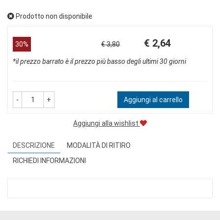
Prodotto non disponibile
Prezzo
Sconto
€ 2,64
30%
€ 3,80
scontato
del
*il prezzo barrato è il prezzo più basso degli ultimi 30 giorni
-
+
Aggiungi al carrello
Aggiungi alla wishlist
DESCRIZIONE
MODALITÀ DI RITIRO
RICHIEDI INFORMAZIONI