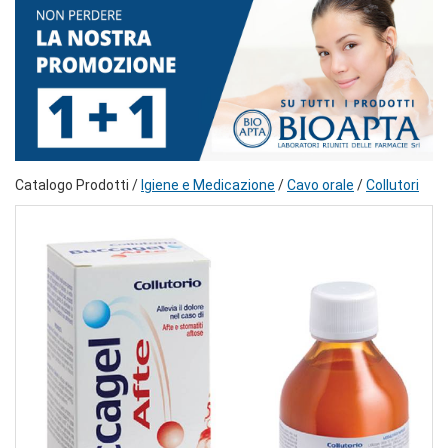
Catalogo Prodotti /
Igiene e Medicazione
/
Cavo orale
/
Collutori