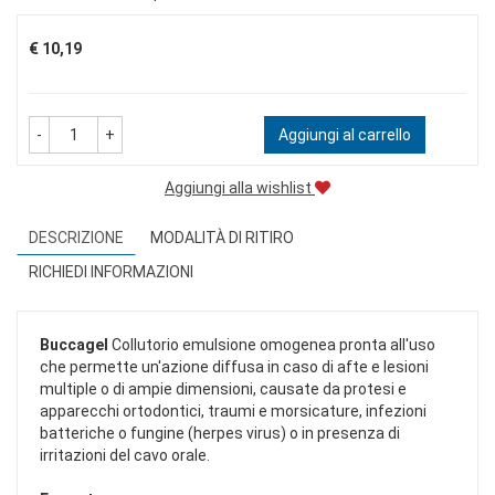
Prezzo
€ 10,19
-
+
Aggiungi al carrello
Aggiungi alla wishlist
DESCRIZIONE
MODALITÀ DI RITIRO
RICHIEDI INFORMAZIONI
Buccagel
Collutorio emulsione omogenea pronta all'uso
che permette un'azione diffusa in caso di afte e lesioni
multiple o di ampie dimensioni, causate da protesi e
apparecchi ortodontici, traumi e morsicature, infezioni
batteriche o fungine (herpes virus) o in presenza di
irritazioni del cavo orale.