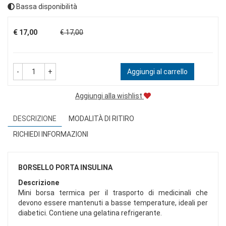
Bassa disponibilità
Prezzo
€ 17,00
€ 17,00
-
+
Aggiungi al carrello
Aggiungi alla wishlist
DESCRIZIONE
MODALITÀ DI RITIRO
RICHIEDI INFORMAZIONI
BORSELLO PORTA INSULINA
Descrizione
Mini borsa termica per il trasporto di medicinali che
devono essere mantenuti a basse temperature, ideali per
diabetici. Contiene una gelatina refrigerante.