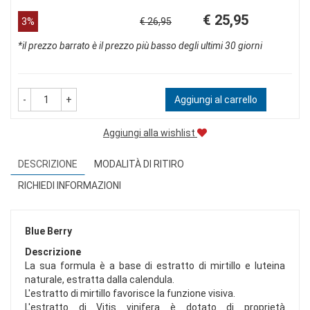
Prezzo
Sconto
€ 25,95
3%
€ 26,95
scontato
del
*il prezzo barrato è il prezzo più basso degli ultimi 30 giorni
-
+
Aggiungi al carrello
Aggiungi alla wishlist
DESCRIZIONE
MODALITÀ DI RITIRO
RICHIEDI INFORMAZIONI
Blue Berry
Descrizione
La sua formula è a base di estratto di mirtillo e luteina
naturale, estratta dalla calendula.
L'estratto di mirtillo favorisce la funzione visiva.
L'estratto di Vitis vinifera è dotato di proprietà