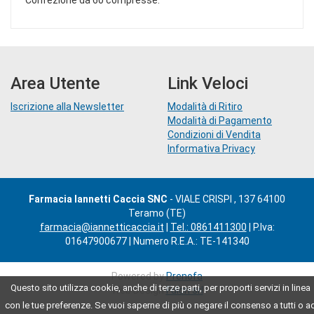
Area Utente
Link Veloci
Iscrizione alla Newsletter
Modalità di Ritiro
Modalità di Pagamento
Condizioni di Vendita
Informativa Privacy
Farmacia Iannetti Caccia SNC
- VIALE CRISPI , 137 64100
Teramo (TE)
farmacia@iannetticaccia.it
|
Tel.: 0861411300
| P.Iva:
01647900677 | Numero R.E.A.: TE-141340
Powered by
Prenofa
Questo sito utilizza cookie, anche di terze parti, per proporti servizi in linea
Web Design
Fulcri srl
con le tue preferenze. Se vuoi saperne di più o negare il consenso a tutti o a