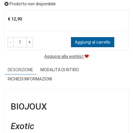
Prodotto non disponibile
Prezzo
€ 12,90
-
+
Aggiungi al carrello
Aggiungi alla wishlist
DESCRIZIONE
MODALITÀ DI RITIRO
RICHIEDI INFORMAZIONI
BIO
J
OUX
Exotic