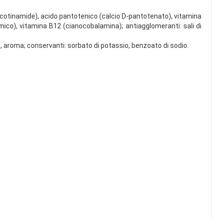
nicotinamide), acido pantotenico (calcio D-pantotenato), vitamina
mmico), vitamina B12 (cianocobalamina); antiagglomeranti: sali di
, aroma; conservanti: sorbato di potassio, benzoato di sodio.