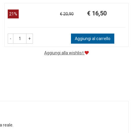
Prezzo
Sconto
€ 16,50
21%
€ 20,90
scontato
del
-
+
Aggiungi al carrello
Aggiungi alla wishlist
a reale.