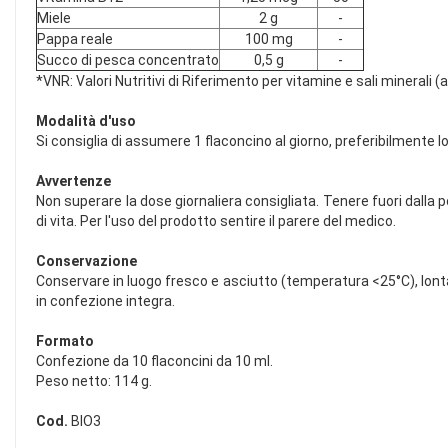
Miele
2 g
-
Pappa reale
100 mg
-
Succo di pesca concentrato
0,5 g
-
*VNR: Valori Nutritivi di Riferimento per vitamine e sali minerali (
Modalità d'uso
Si consiglia di assumere 1 flaconcino al giorno, preferibilmente l
Avvertenze
Non superare la dose giornaliera consigliata. Tenere fuori dalla po
di vita. Per l'uso del prodotto sentire il parere del medico.
Conservazione
Conservare in luogo fresco e asciutto (temperatura <25°C), lontan
in confezione integra.
Formato
Confezione da 10 flaconcini da 10 ml.
Peso netto: 114 g.
Cod.
BIO3