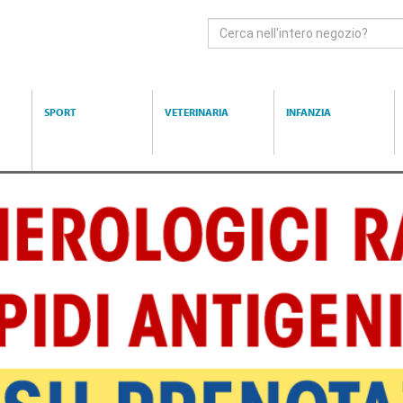
Cerca
Prodotto
SPORT
VETERINARIA
INFANZIA