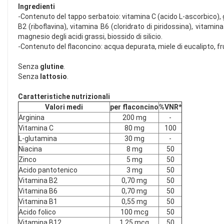
Ingredienti
-Contenuto del tappo serbatoio: vitamina C (acido L-ascorbico), 
B2 (riboflavina), vitamina B6 (cloridrato di piridossina), vitam
magnesio degli acidi grassi, biossido di silicio.
-Contenuto del flaconcino: acqua depurata, miele di eucalipto, f
Senza
glutine
.
Senza
lattosio
.
Caratteristiche nutrizionali
Valori medi
per flaconcino
%VNR*
Arginina
200 mg
-
Vitamina C
80 mg
100
L-glutamina
30 mg
-
Niacina
8 mg
50
Zinco
5 mg
50
Acido pantotenico
3 mg
50
Vitamina B2
0,70 mg
50
Vitamina B6
0,70 mg
50
Vitamina B1
0,55 mg
50
Acido folico
100 mcg
50
Vitamina B12
1,25 mcg
50