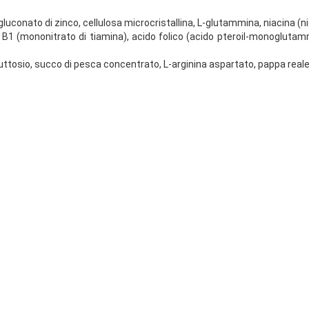
gluconato di zinco, cellulosa microcristallina, L-glutammina, niacina (
ina B1 (mononitrato di tiamina), acido folico (acido pteroil-monogluta
ruttosio, succo di pesca concentrato, L-arginina aspartato, pappa reale