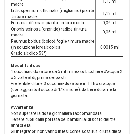
1,13 ml
madre
Lithospermum officinalis (migliarino) pianta
1,13 ml
tintura madre
Fumaria officinalispianta tintura madre
0,06 ml
Ononis spinosa (ononide) radice tintura
0,06 ml
madre
Peumus boldus (boldo) foglie tintura madre
(in soluzione idroalcoolica
0,0015 ml
Grado alcolico 58°)
Modalità d'uso
1 cucchiaio dosatore da 5 ml in mezzo bicchiere d'acqua 2
o 3 volte al dì, prima dei pasti.
Preferibile diluire 3 cucchiai-dosatore in 1 litro di acqua
(con aggiunto il succo di 1/2 limone), da bere durante la
giornata.
Avvertenze
Non superare la dose giornaliera raccomandata.
Tenere fuori dalla portata dei bambini al di sotto dei tre
anni di età.
Gli integratori non vanno intesi come sostituti di una dieta