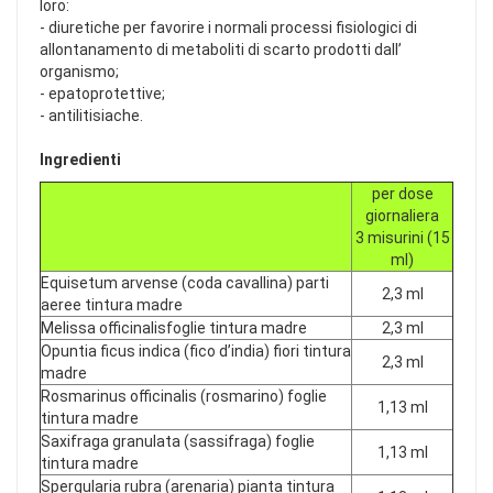
loro:
- diuretiche per favorire i normali processi fisiologici di
allontanamento di metaboliti di scarto prodotti dall’
organismo;
- epatoprotettive;
- antilitisiache.
Ingredienti
per dose
giornaliera
3 misurini (15
ml)
Equisetum arvense (coda cavallina) parti
2,3 ml
aeree tintura madre
Melissa officinalisfoglie tintura madre
2,3 ml
Opuntia ficus indica (fico d’india) fiori tintura
2,3 ml
madre
Rosmarinus officinalis (rosmarino) foglie
1,13 ml
tintura madre
Saxifraga granulata (sassifraga) foglie
1,13 ml
tintura madre
Spergularia rubra (arenaria) pianta tintura