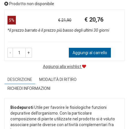
Prodotto non disponibile
Prezzo
Sconto
€ 20,76
5%
€ 21,90
scontato
del
*il prezzo barrato è il prezzo più basso degli ultimi 30 giorni
-
+
Aggiungi al carrello
Aggiungi alla wishlist
DESCRIZIONE
MODALITÀ DI RITIRO
RICHIEDI INFORMAZIONI
Biodepuroti
Utile per favorire le fisiologiche funzioni
depurative dell’organismo. Con la particolare
composizione di piante utilizzate nel prodotto si è voluto
associare piante diverse con attività complementari fra