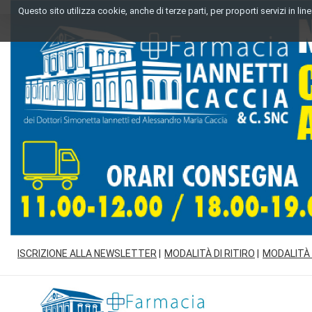
Passa
Questo sito utilizza cookie, anche di terze parti, per proporti servizi in l
al
contenuto
principale
ISCRIZIONE ALLA NEWSLETTER
MODALITÀ DI RITIRO
MODALITÀ
Farmacia
Iannetti