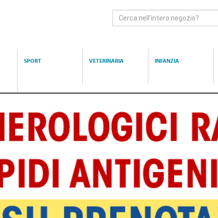
Cerca
Prodotto
SPORT
VETERINARIA
INFANZIA