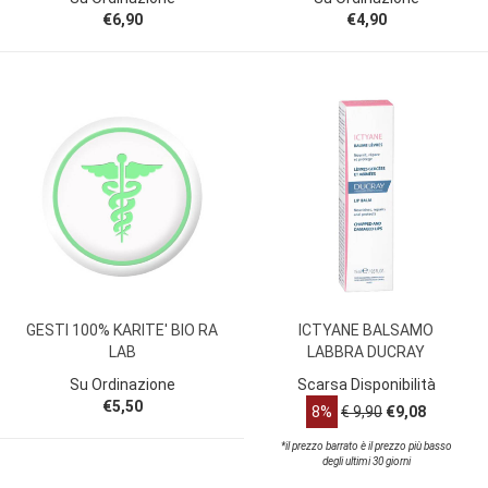
€6,90
€4,90
GESTI 100% KARITE' BIO RA
ICTYANE BALSAMO
LAB
LABBRA DUCRAY
Su Ordinazione
Scarsa Disponibilità
€5,50
8%
€ 9,90
€9,08
*il prezzo barrato è il prezzo più basso
degli ultimi 30 giorni