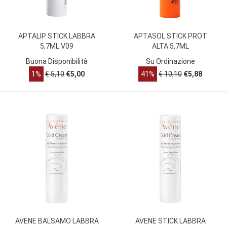
APTALIP STICK LABBRA
APTASOL STICK PROT
5,7ML V09
ALTA 5,7ML
Buona Disponibilità
Su Ordinazione
1%
€ 5,10
€5,00
41%
€ 10,10
€5,88
AVENE BALSAMO LABBRA
AVENE STICK LABBRA