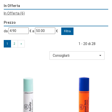
In Offerta
In Offerta
(6)
Prezzo
filtra
filtra
da
€
a
€
da
a
1 - 20 di 28
1
2
»
Consigliati