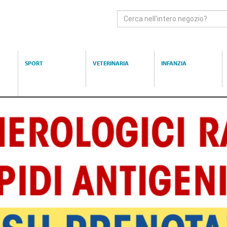
Cerca
Prodotto
SPORT
VETERINARIA
INFANZIA