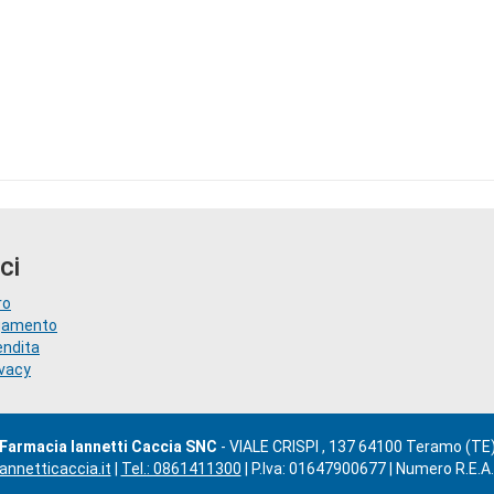
ci
ro
agamento
endita
ivacy
Farmacia Iannetti Caccia SNC
- VIALE CRISPI , 137 64100 Teramo (TE
nnetticaccia.it
|
Tel.: 0861411300
| P.Iva: 01647900677 | Numero R.E.A