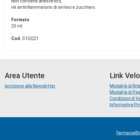
Non contiene anestetico,
nè antinfiammatorio di sintesi e zucchero.
Formato
25 ml.
Cod.
S1QQ21
Area Utente
Link Velo
Iscrizione alla Newsletter
Modalità di Riti
Modalità di P
Condizioni di V
Informativa Pr
farmacia@ia