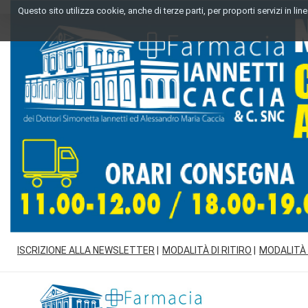
Passa
Questo sito utilizza cookie, anche di terze parti, per proporti servizi in l
al
contenuto
principale
ISCRIZIONE ALLA NEWSLETTER
MODALITÀ DI RITIRO
MODALITÀ
Farmacia
Iannetti