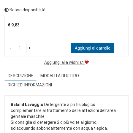
Bassa disponibilità
Prezzo
€ 9,83
-
+
Aggiungi al carrello
Aggiungi alla wishlist
DESCRIZIONE
MODALITÀ DI RITIRO
RICHIEDI INFORMAZIONI
Balanil Lavaggio
Detergente a ph fisiologico
complementare al trattamento delle affezioni dell'area
genitale maschile.
Si consiglia di detergere 2 o più volte al giorno,
sciacquando abbondantemente con acqua tiepida.