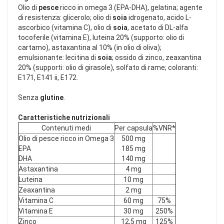
Olio di
pesce
ricco in omega 3 (EPA-DHA), gelatina; agente
di resistenza: glicerolo; olio di
soia
idrogenato, acido L-
ascorbico (vitamina C), olio di
soia
, acetato di DL-alfa
tocoferile (vitamina E), luteina 20% (supporto: olio di
cartamo), astaxantina al 10% (in olio di oliva);
emulsionante: lecitina di
soia
; ossido di zinco, zeaxantina
20% (supporti: olio di girasole), solfato di rame; coloranti:
E171, E141 ii, E172.
Senza
glutine
.
Caratteristiche nutrizionali
Contenuti medi
Per capsula
%VNR*
Olio di pesce ricco in Omega 3
500 mg
EPA
185 mg
DHA
140 mg
Astaxantina
4 mg
Luteina
10 mg
Zeaxantina
2 mg
Vitamina C
60 mg
75%
Vitamina E
30 mg
250%
Zinco
12,5 mg
125%