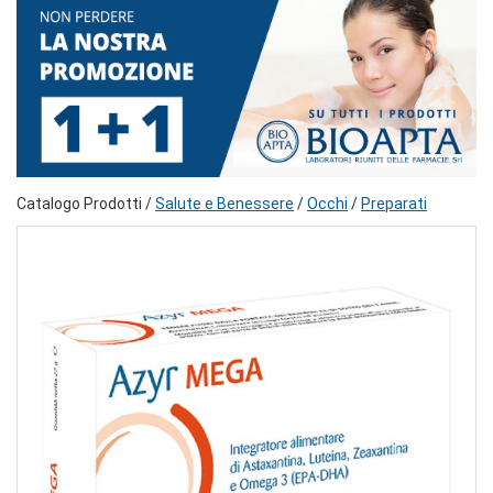
Catalogo Prodotti /
Salute e Benessere
/
Occhi
/
Preparati