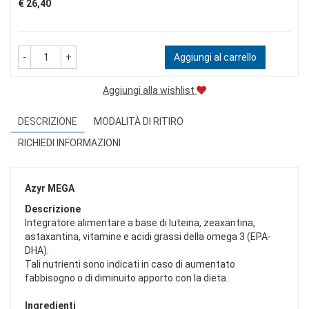
Prezzo
€ 26,40
-
+
Aggiungi al carrello
Aggiungi alla wishlist
DESCRIZIONE
MODALITÀ DI RITIRO
RICHIEDI INFORMAZIONI
Azyr MEGA
Descrizione
Integratore alimentare a base di luteina, zeaxantina,
astaxantina, vitamine e acidi grassi della omega 3 (EPA-
DHA).
Tali nutrienti sono indicati in caso di aumentato
fabbisogno o di diminuito apporto con la dieta.
Ingredienti