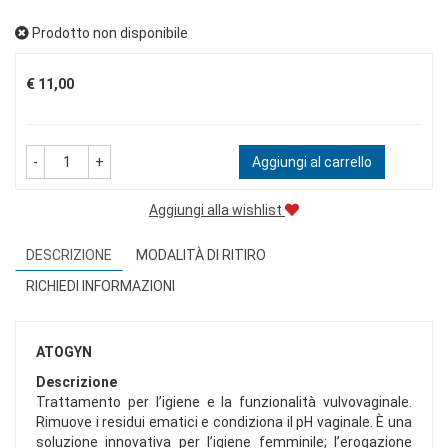
Prodotto non disponibile
Prezzo
€ 11,00
-
+
Aggiungi al carrello
Aggiungi alla wishlist
DESCRIZIONE
MODALITÀ DI RITIRO
RICHIEDI INFORMAZIONI
ATOGYN
Descrizione
Trattamento per l’igiene e la funzionalità vulvovaginale.
Rimuove i residui ematici e condiziona il pH vaginale. È una
soluzione innovativa per l’igiene femminile; l’erogazione